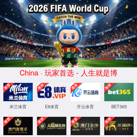
首页
关于BB贝博艾弗森
关于BB贝博艾弗森
BB贝博艾弗森|中国有限公司-官方网站是专注植物有
效成分萃取、分离、纯化及应用的高新技术企业。我
们主要研制和生产七大系列上百种产品。产品广泛应
用于食品、化妆品、烘焙、饮料、保健品及饲料行业
公司简介
企业文化
资质荣誉
检测中心
研发中心
中试中心