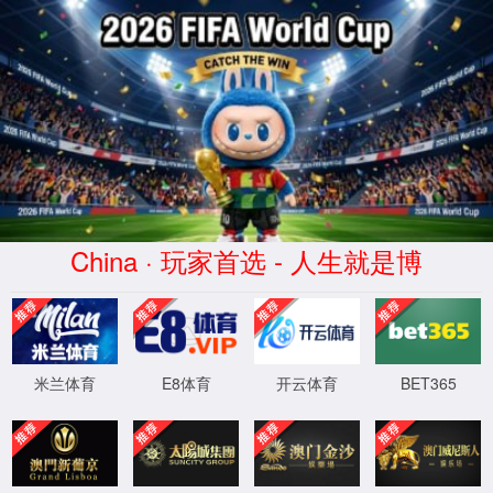
首页
关于BB贝博艾弗森
关于BB贝博艾弗森
BB贝博艾弗森|中国有限公司-官方网站是专注植物有
效成分萃取、分离、纯化及应用的高新技术企业。我
们主要研制和生产七大系列上百种产品。产品广泛应
用于食品、化妆品、烘焙、饮料、保健品及饲料行业
公司简介
企业文化
资质荣誉
检测中心
研发中心
中试中心