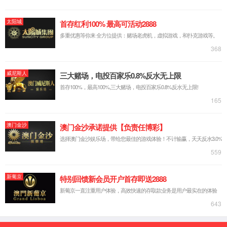
珍品油脂
保健食品
动物营养
营销与服务
色素营养事业部：
0310-8851100（色素产品）
0310-
8850990（营养产品）
香辛料事业部：
0310-8859123
甜菊糖事业部：
0310-8859831
动保部：
0310-8859889
珍品油脂事业部：
0310-8852088
保健食品销售中心：
0310-6160888
新闻资讯
新闻资讯
公司瞄准“建设世界天然提取物产业基地，为人类健
康做贡献”的愿景目标，坚持开放合作、平台共享，
创建国际领先的研发中心、检测中心、中试中心，占
领行业科技制高点，做十个世界领先的植物提取产