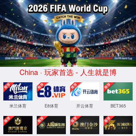
首页
关于BB贝博艾弗森
关于BB贝博艾弗森
BB贝博艾弗森|中国有限公司-官方网站是专注植物有
效成分萃取、分离、纯化及应用的高新技术企业。我
们主要研制和生产七大系列上百种产品。产品广泛应
用于食品、化妆品、烘焙、饮料、保健品及饲料行业
公司简介
企业文化
资质荣誉
检测中心
研发中心
中试中心