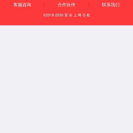
品，努力为中国增加一个世界领先的产业
媒体资讯
公司动态
招投标信息
营销与服务
色素营养事业部：
0310-8851100（色素产品）
0310-
8850990（营养产品）
香辛料事业部：
0310-8859123
甜菊糖事业部：
0310-8859831
动保部：
0310-8859889
珍品油脂事业部：
0310-8852088
保健食品销售中心：
0310-6160888
人力资源
人力资源
五险一金、年度调薪、带薪年休假、季度/防暑/节日
福利、定制工装、送温暖基金、休闲旅游、年度健康