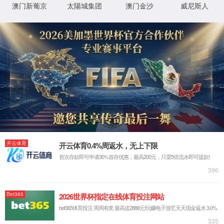
营销与服务
色素营养事业部：
0310-8851100（色素产品）
0310-
8850990（营养产品）
香辛料事业部：
0310-8859123
甜菊糖事业部：
0310-8859831
动保部：
0310-8859889
珍品油脂事业部：
0310-8852088
保健食品销售中心：
0310-6160888
BB贝博艾弗森产品
BB贝博艾弗森产品
天然色素
香辛料提取物和精油
营养及药用提取物
天然甜味剂