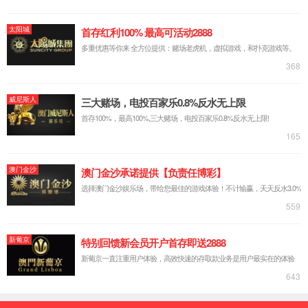
珍品油脂
保健食品
动物营养
营销与服务
色素营养事业部：
0310-8851100（色素产品）
0310-
8850990（营养产品）
香辛料事业部：
0310-8859123
甜菊糖事业部：
0310-8859831
动保部：
0310-8859889
珍品油脂事业部：
0310-8852088
保健食品销售中心：
0310-6160888
新闻资讯
新闻资讯
公司瞄准“建设世界天然提取物产业基地，为人类健
康做贡献”的愿景目标，坚持开放合作、平台共享，
创建国际领先的研发中心、检测中心、中试中心，占
领行业科技制高点，做十个世界领先的植物提取产